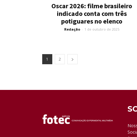
Oscar 2026: filme brasileiro
indicado conta com três
potiguares no elenco
Redação
-
1 de outubro de 2025
1
2
S
Noss
Soci