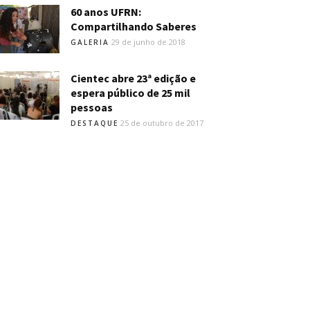
60 anos UFRN:
Compartilhando Saberes
29 de junho de 2018
GALERIA
Cientec abre 23ª edição e
espera público de 25 mil
pessoas
25 de outubro de 2017
DESTAQUE