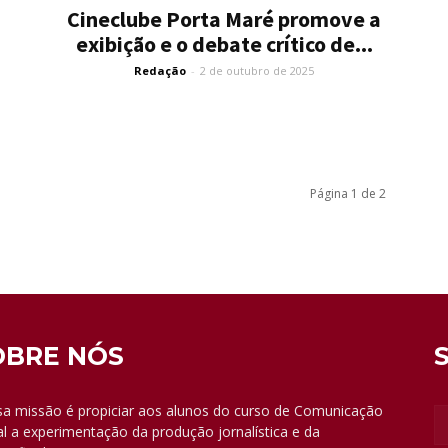
Cineclube Porta Maré promove a
exibição e o debate crítico de...
Redação
-
2 de outubro de 2025
Página 1 de 2
OBRE NÓS
a missão é propiciar aos alunos do curso de Comunicação
al a experimentação da produção jornalística e da