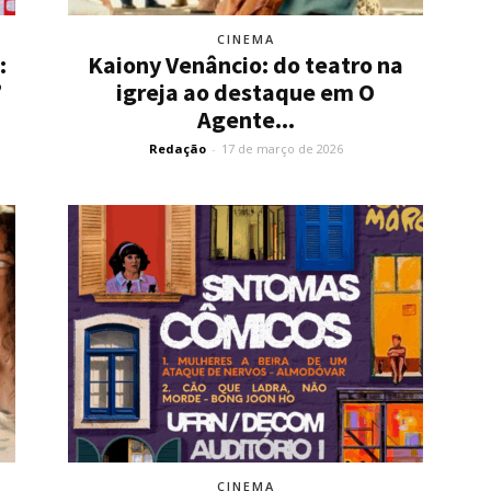
CINEMA
:
Kaiony Venâncio: do teatro na
”
igreja ao destaque em O
Agente...
Redação
-
17 de março de 2026
CINEMA