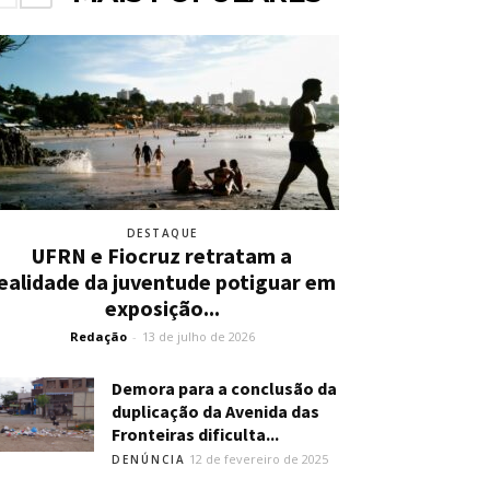
DESTAQUE
UFRN e Fiocruz retratam a
ealidade da juventude potiguar em
exposição...
Redação
-
13 de julho de 2026
Demora para a conclusão da
duplicação da Avenida das
Fronteiras dificulta...
12 de fevereiro de 2025
DENÚNCIA