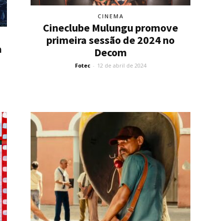
CINEMA
Cineclube Mulungu promove
primeira sessão de 2024 no
a
Decom
Fotec
-
12 de abril de 2024