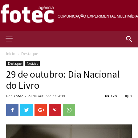
Agência
Início
Destaque
Destaque
Noticias
Fotec
29 de outubro: Dia Nacional
do Livro
Por
Fotec
-
29 de outubro de 2019
1726
0