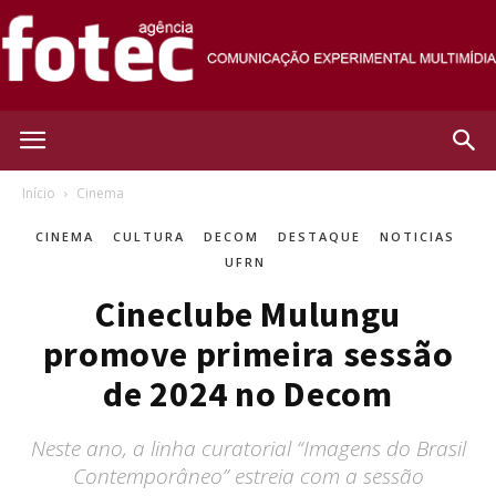
Agência
Início
Cinema
CINEMA
CULTURA
DECOM
DESTAQUE
NOTICIAS
Fotec
UFRN
Cineclube Mulungu
promove primeira sessão
de 2024 no Decom
Neste ano, a linha curatorial “Imagens do Brasil
Contemporâneo” estreia com a sessão