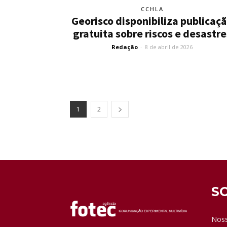
CCHLA
Georisco disponibiliza publicaç
gratuita sobre riscos e desastre
Redação
-
8 de abril de 2026
1
2
S
Noss