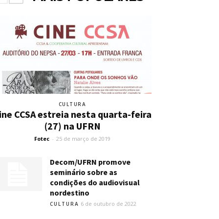
CULTURA
ine CCSA estreia nesta quarta-feira
(27) na UFRN
Fotec
-
25 de março de 2019
Decom/UFRN promove
seminário sobre as
condições do audiovisual
nordestino
6 de outubro de 2022
CULTURA