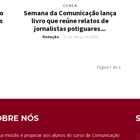
CCHLA
ão
Semana da Comunicação lança
s
livro que reúne relatos de
jornalistas potiguares...
Redação
-
23 de março de 2026
Página 1 de 2
OBRE NÓS
a missão é propiciar aos alunos do curso de Comunicação