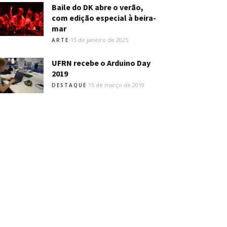
Baile do DK abre o verão,
com edição especial à beira-
mar
15 de janeiro de 2025
ARTE
UFRN recebe o Arduino Day
2019
15 de março de 2019
DESTAQUE