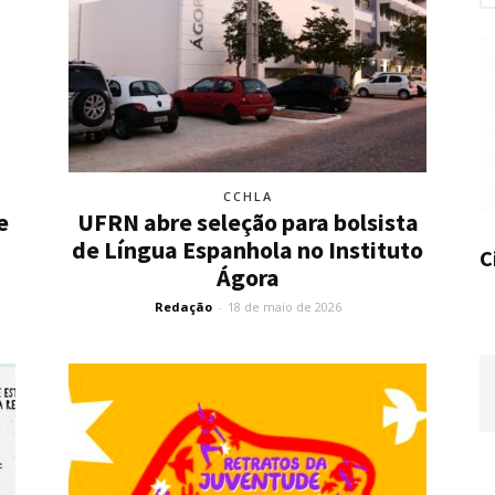
CCHLA
e
UFRN abre seleção para bolsista
de Língua Espanhola no Instituto
C
Ágora
Redação
-
18 de maio de 2026