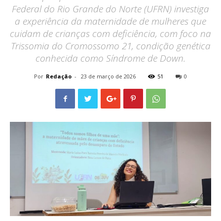
Federal do Rio Grande do Norte (UFRN) investiga
a experiência da maternidade de mulheres que
cuidam de crianças com deficiência, com foco na
Trissomia do Cromossomo 21, condição genética
conhecida como Síndrome de Down.
Por
Redação
-
23 de março de 2026
51
0