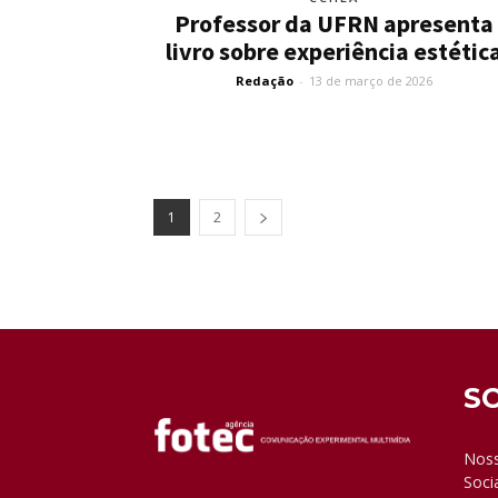
Professor da UFRN apresenta
livro sobre experiência estétic
Redação
-
13 de março de 2026
1
2
S
Noss
Soci