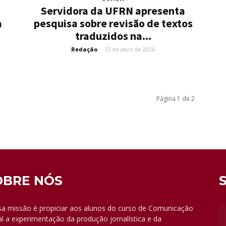
Servidora da UFRN apresenta
a
pesquisa sobre revisão de textos
traduzidos na...
Redação
-
15 de abril de 2026
Página 1 de 2
OBRE NÓS
a missão é propiciar aos alunos do curso de Comunicação
al a experimentação da produção jornalística e da