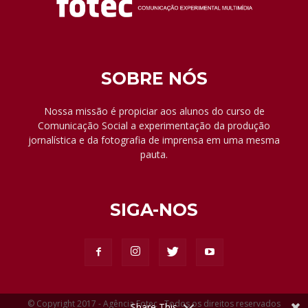
SOBRE NÓS
Nossa missão é propiciar aos alunos do curso de
Comunicação Social a experimentação da produção
jornalística e da fotografia de imprensa em uma mesma
pauta.
SIGA-NOS
© Copyright 2017 - Agência Fotec - Todos os direitos reservados
Share This