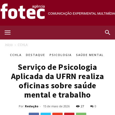
Agência
Início
CCHLA
CCHLA
DESTAQUE
PSICOLOGIA
SAÚDE MENTAL
Fotec
Serviço de Psicologia
Aplicada da UFRN realiza
oficinas sobre saúde
mental e trabalho
Por
Redação
-
15 de maio de 2026
27
0