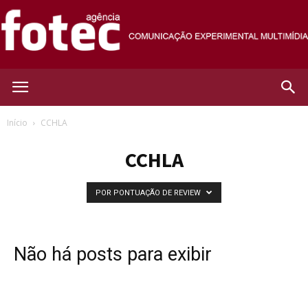
Agência
Início
CCHLA
CCHLA
Fotec
POR PONTUAÇÃO DE REVIEW
Não há posts para exibir