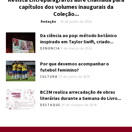
capítulos dos volumes inaugurais da
Coleção...
Redação
-
18 de junho de 2026
Da ciência ao pop: método botânico
inspirado em Taylor Swift, criado...
9 de março de 2026
DENÚNCIA
Por que devemos acompanhar o
futebol feminino?
25 de junho de 2019
CULTURA
BCZM realiza arrecadação de obras
literárias durante a Semana do Livro...
29 de outubro de 2018
DESTAQUE