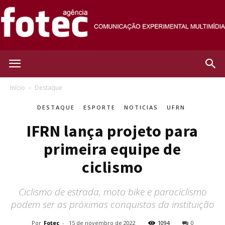
Agência
Início
Destaque
DESTAQUE
ESPORTE
NOTICIAS
UFRN
Fotec
IFRN lança projeto para
primeira equipe de
ciclismo
Ciclismo de estrada, moto bike e paraciclismo
podem ser as próximas conquistas da instituição
Por
Fotec
-
15 de novembro de 2022
1094
0