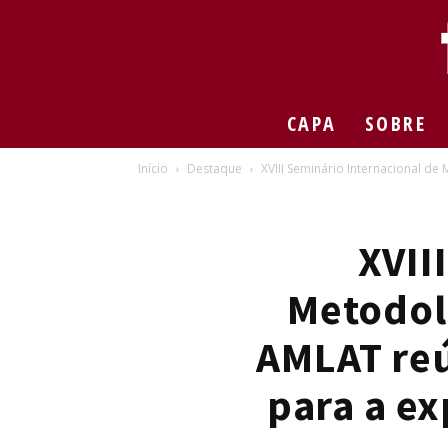
CAPA
SOBRE
Início
Destaque
XVIII Seminário Internacional d
XVII
Metodol
AMLAT reú
para a ex