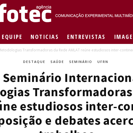
EQUIPE
NOTICIAS
ENTREVISTAS
IMAGE
Agência
e Metodologias Transformadoras da Rede AMLAT reúne estudiosos inter-continent
DESTAQUE
SAÚDE
SEMINÁRIO
UFRN
I Seminário Internacion
Fotec
ogias Transformadoras
ne estudiosos inter-co
posição e debates acer