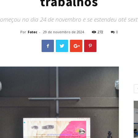
trabalhos
omeçou no dia 24 de novembro e se estendeu até sexta
Por
Fotec
-
29 de novembro de 2024
272
0