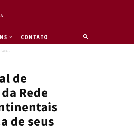
NS
CONTATO
ais...
al de
 da Rede
ntinentais
ca de seus