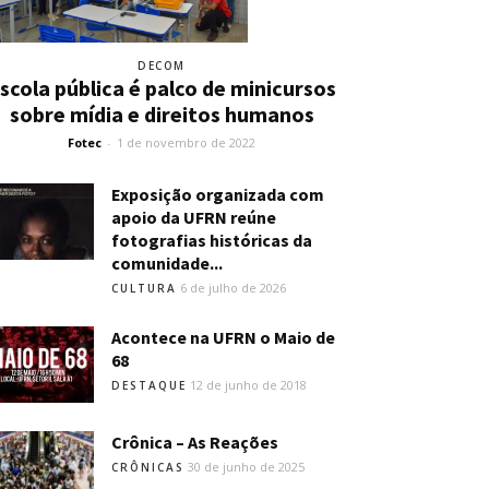
DECOM
scola pública é palco de minicursos
sobre mídia e direitos humanos
Fotec
-
1 de novembro de 2022
Exposição organizada com
apoio da UFRN reúne
fotografias históricas da
comunidade...
6 de julho de 2026
CULTURA
Acontece na UFRN o Maio de
68
12 de junho de 2018
DESTAQUE
Crônica – As Reações
30 de junho de 2025
CRÔNICAS