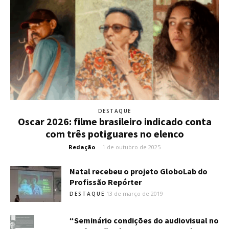
DESTAQUE
Oscar 2026: filme brasileiro indicado conta
com três potiguares no elenco
Redação
-
1 de outubro de 2025
Natal recebeu o projeto GloboLab do
Profissão Repórter
13 de março de 2019
DESTAQUE
“Seminário condições do audiovisual no