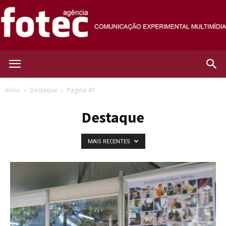
Agência
Início
Destaque
Página 41
Destaque
Fotec
MAIS RECENTES