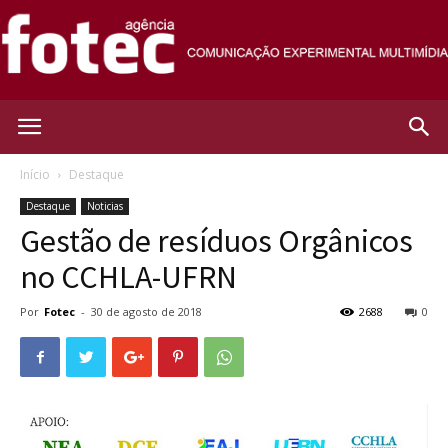
Agência
Início
Destaque
Destaque
Noticias
Fotec
Gestão de resíduos Orgânicos
no CCHLA-UFRN
Por
Fotec
-
30 de agosto de 2018
2688
0