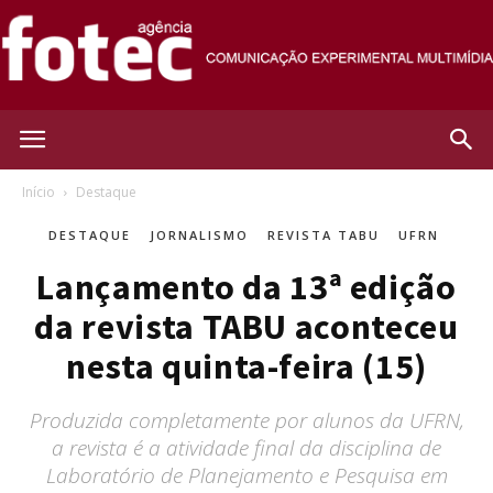
Agência
Início
Destaque
DESTAQUE
JORNALISMO
REVISTA TABU
UFRN
Fotec
Lançamento da 13ª edição
da revista TABU aconteceu
nesta quinta-feira (15)
Produzida completamente por alunos da UFRN,
a revista é a atividade final da disciplina de
Laboratório de Planejamento e Pesquisa em