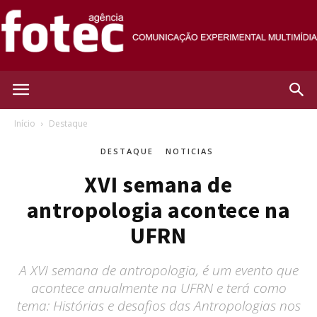
Agência
Início
Destaque
DESTAQUE
NOTICIAS
Fotec
XVI semana de
antropologia acontece na
UFRN
A XVI semana de antropologia, é um evento que
acontece anualmente na UFRN e terá como
tema: Histórias e desafios das Antropologias nos