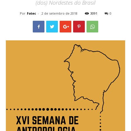
(dos) Nordestes do Brasil
Por
Fotec
-
2 de setembro de 2018
3091
0