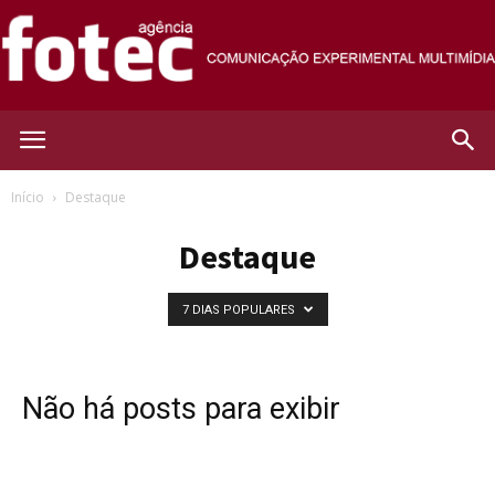
Agência
Início
Destaque
Destaque
Fotec
7 DIAS POPULARES
Não há posts para exibir