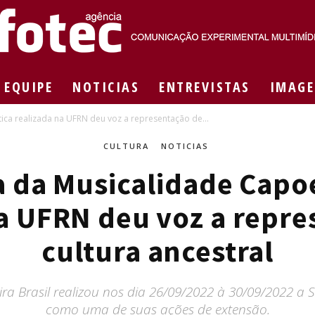
EQUIPE
NOTICIAS
ENTREVISTAS
IMAGE
Agência
ica realizada na UFRN deu voz a representação de...
CULTURA
NOTICIAS
da Musicalidade Capoe
Fotec
na UFRN deu voz a repre
cultura ancestral
ra Brasil realizou nos dia 26/09/2022 à 30/09/2022 a
como uma de suas ações de extensão.