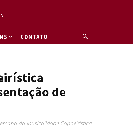
NS
CONTATO
irística
sentação de
 Semana da Musicalidade Capoeirística