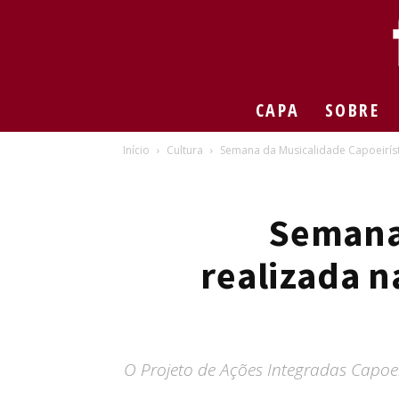
CAPA
SOBRE
Início
Cultura
Semana da Musicalidade Capoeiríst
Semana 
realizada 
O Projeto de Ações Integradas Capoei