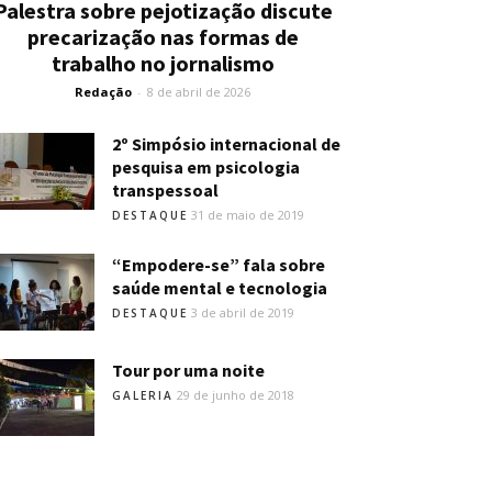
Palestra sobre pejotização discute
precarização nas formas de
trabalho no jornalismo
Redação
-
8 de abril de 2026
2º Simpósio internacional de
pesquisa em psicologia
transpessoal
31 de maio de 2019
DESTAQUE
“Empodere-se” fala sobre
saúde mental e tecnologia
3 de abril de 2019
DESTAQUE
Tour por uma noite
29 de junho de 2018
GALERIA