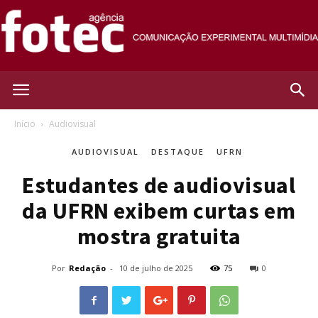
Agência
Início
Audiovisual
AUDIOVISUAL
DESTAQUE
UFRN
Fotec
Estudantes de audiovisual
da UFRN exibem curtas em
mostra gratuita
Por
Redação
-
10 de julho de 2025
75
0