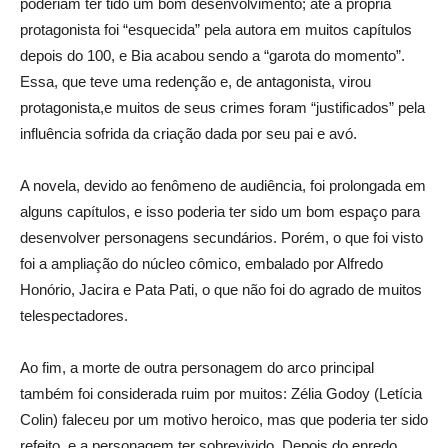
poderiam ter tido um bom desenvolvimento; até a própria
protagonista foi “esquecida” pela autora em muitos capítulos
depois do 100, e Bia acabou sendo a “garota do momento”.
Essa, que teve uma redenção e, de antagonista, virou
protagonista,e muitos de seus crimes foram “justificados” pela
influência sofrida da criação dada por seu pai e avó.
A novela, devido ao fenômeno de audiência, foi prolongada em
alguns capítulos, e isso poderia ter sido um bom espaço para
desenvolver personagens secundários. Porém, o que foi visto
foi a ampliação do núcleo cômico, embalado por Alfredo
Honório, Jacira e Pata Pati, o que não foi do agrado de muitos
telespectadores.
Ao fim, a morte de outra personagem do arco principal
também foi considerada ruim por muitos: Zélia Godoy (Letícia
Colin) faleceu por um motivo heroico, mas que poderia ter sido
refeito, e a personagem ter sobrevivido. Depois do enredo