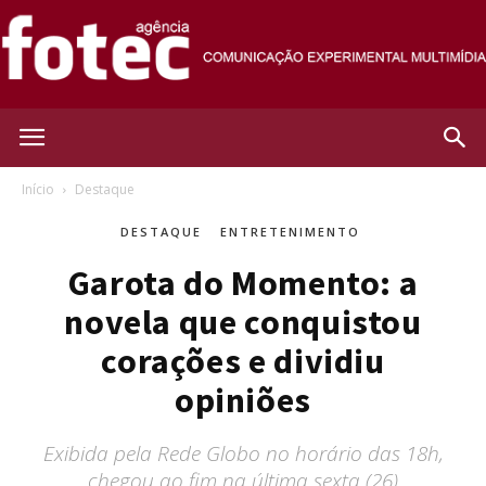
Agência
Início
Destaque
DESTAQUE
ENTRETENIMENTO
Fotec
Garota do Momento: a
novela que conquistou
corações e dividiu
opiniões
Exibida pela Rede Globo no horário das 18h,
chegou ao fim na última sexta (26)