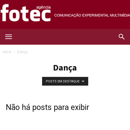
Agência
Início
Dança
Dança
Fotec
POSTS EM DESTAQUE
Não há posts para exibir