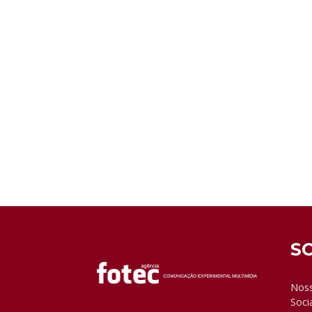
S
Noss
Soci