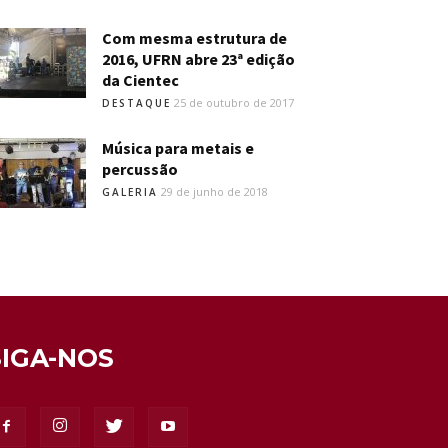
Com mesma estrutura de
2016, UFRN abre 23ª edição
da Cientec
25 de outubro de 2017
DESTAQUE
Música para metais e
percussão
29 de junho de 2018
GALERIA
SIGA-NOS