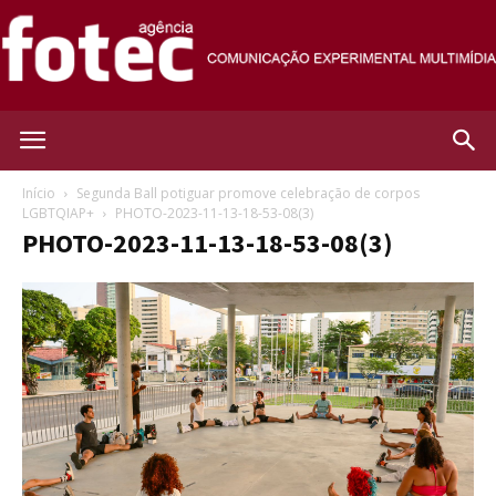
Agência
Início
Segunda Ball potiguar promove celebração de corpos
LGBTQIAP+
PHOTO-2023-11-13-18-53-08(3)
PHOTO-2023-11-13-18-53-08(3)
Fotec