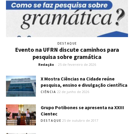
DESTAQUE
Evento na UFRN discute caminhos para
pesquisa sobre gramática
Redação
-
25 de fevereiro de 2026
X Mostra Ciências na Cidade reúne
pesquisa, ensino e divulgação científica
22 de junho de 2026
CIÊNCIA
Grupo Potibones se apresenta na XXIII
Cientec
25 de outubro de 2017
DESTAQUE