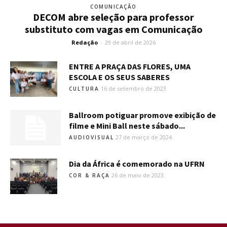
COMUNICAÇÃO
DECOM abre seleção para professor
substituto com vagas em Comunicação
Redação
-
29 de abril de 2026
ENTRE A PRAÇA DAS FLORES, UMA
ESCOLA E OS SEUS SABERES
16 de setembro de 2023
CULTURA
Ballroom potiguar promove exibição de
filme e Mini Ball neste sábado...
27 de março de 2024
AUDIOVISUAL
Dia da África é comemorado na UFRN
26 de maio de 2023
COR & RAÇA