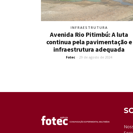
INFRAESTRUTURA
Avenida Rio Pitimbú: A luta
continua pela pavimentação e
infraestrutura adequada
Fotec
-
29 de agosto de 2024
S
Noss
Soci