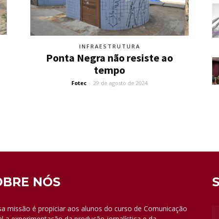
INFRAESTRUTURA
Ponta Negra não resiste ao
tempo
Fotec
-
29 de agosto de 2024
OBRE NÓS
a missão é propiciar aos alunos do curso de Comunicação
al a experimentação da produção jornalística e da