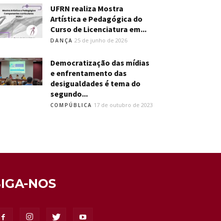
UFRN realiza Mostra
Artística e Pedagógica do
Curso de Licenciatura em...
25 de junho de 2026
DANÇA
Democratização das mídias
e enfrentamento das
desigualdades é tema do
segundo...
17 de outubro de 2023
COMPÚBLICA
SIGA-NOS