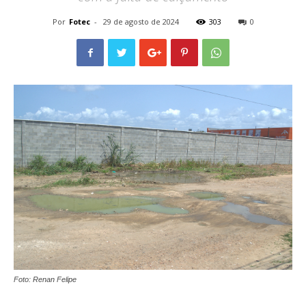
Por
Fotec
-
29 de agosto de 2024
303
0
Foto: Renan Felipe