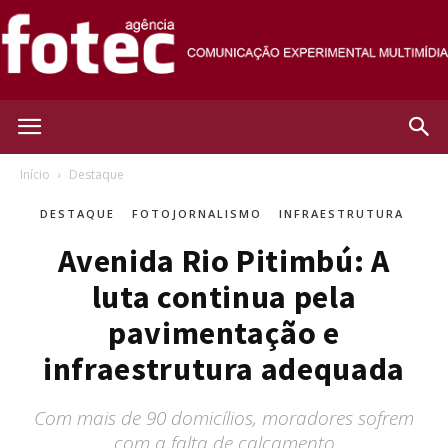
Agência
Início
Destaque
DESTAQUE
FOTOJORNALISMO
INFRAESTRUTURA
Fotec
Avenida Rio Pitimbú: A
luta continua pela
pavimentação e
infraestrutura adequada
Com mais de 90 domicílios, moradores sofrem
com a falta de calçamento