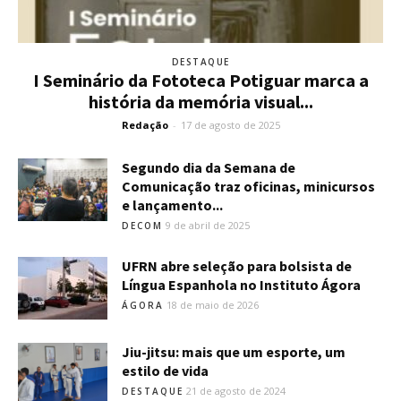
DESTAQUE
I Seminário da Fototeca Potiguar marca a
história da memória visual...
Redação
-
17 de agosto de 2025
Segundo dia da Semana de
Comunicação traz oficinas, minicursos
e lançamento...
9 de abril de 2025
DECOM
UFRN abre seleção para bolsista de
Língua Espanhola no Instituto Ágora
18 de maio de 2026
ÁGORA
Jiu-jitsu: mais que um esporte, um
estilo de vida
21 de agosto de 2024
DESTAQUE