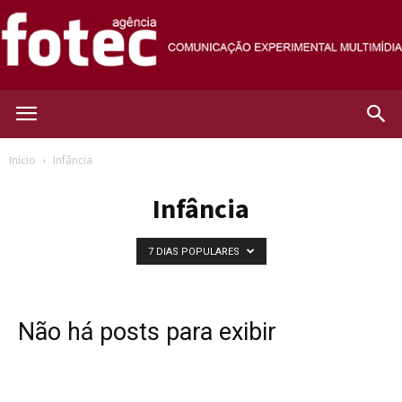
Agência
Início
Infância
Infância
Fotec
7 DIAS POPULARES
Não há posts para exibir