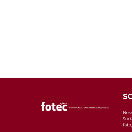
S
Noss
Soci
foto