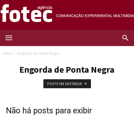
Agência
Início
Engorda de Ponta Negra
Engorda de Ponta Negra
Fotec
POSTS EM DESTAQUE
Não há posts para exibir