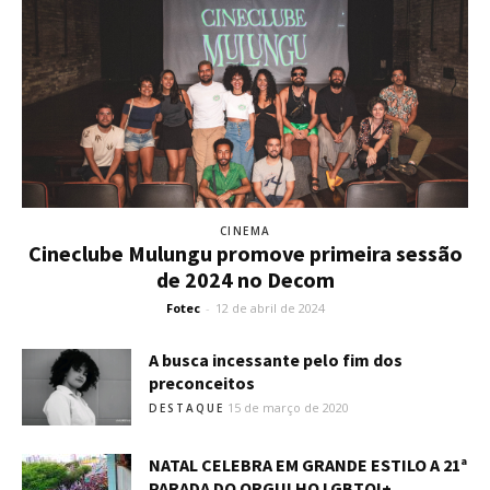
CINEMA
Cineclube Mulungu promove primeira sessão
de 2024 no Decom
Fotec
-
12 de abril de 2024
A busca incessante pelo fim dos
preconceitos
15 de março de 2020
DESTAQUE
NATAL CELEBRA EM GRANDE ESTILO A 21ª
PARADA DO ORGULHO LGBTQI+