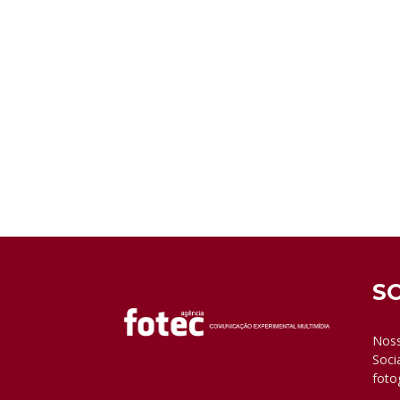
S
Noss
Soci
foto