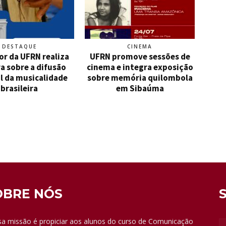
DESTAQUE
CINEMA
or da UFRN realiza
UFRN promove sessões de
a sobre a difusão
cinema e integra exposição
l da musicalidade
sobre memória quilombola
brasileira
em Sibaúma
OBRE NÓS
a missão é propiciar aos alunos do curso de Comunicação