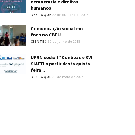
democracia e direitos
humanos
22 de outubro de 2018
DESTAQUE
Comunicação social em
foco no CBEU
30 de junho de 2018
CIENTEC
UFRN sedia 1° Conbeas e XVI
SIAFTI a partir desta quinta-
feira...
21 de maio de 2024
DESTAQUE