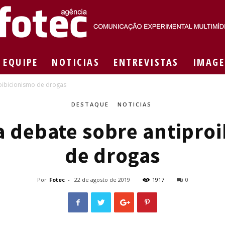
EQUIPE
NOTICIAS
ENTREVISTAS
IMAGE
Agência
oibicionismo de drogas
DESTAQUE
NOTICIAS
 debate sobre antipro
Fotec
de drogas
Por
Fotec
-
22 de agosto de 2019
1917
0