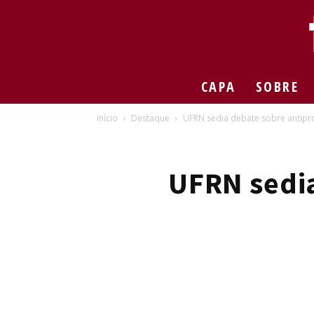
CAPA
SOBRE
Início
Destaque
UFRN sedia debate sobre antipr
UFRN sedia