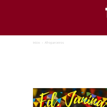
Início
Afroparceiros