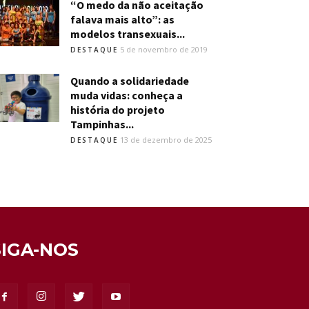
“O medo da não aceitação
falava mais alto”: as
modelos transexuais...
5 de novembro de 2019
DESTAQUE
Quando a solidariedade
muda vidas: conheça a
história do projeto
Tampinhas...
13 de dezembro de 2025
DESTAQUE
SIGA-NOS