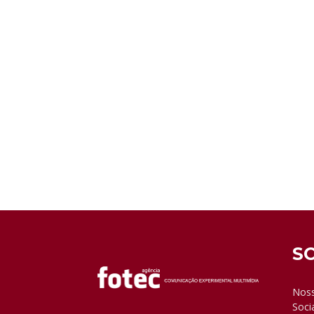
S
Noss
Soci