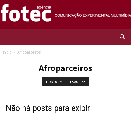
Agência
Início
Afroparceiros
Afroparceiros
Fotec
POSTS EM DESTAQUE
Não há posts para exibir