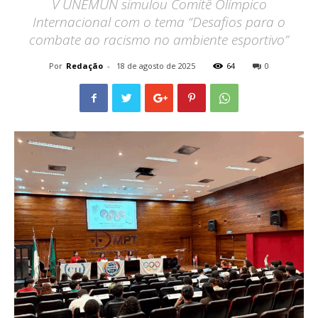
V UNEMUN simulou Comitê Olímpico
Internacional com o tema “Desafios para o
combate ao racismo no ambiente esportivo”
Por
Redação
-
18 de agosto de 2025
64
0