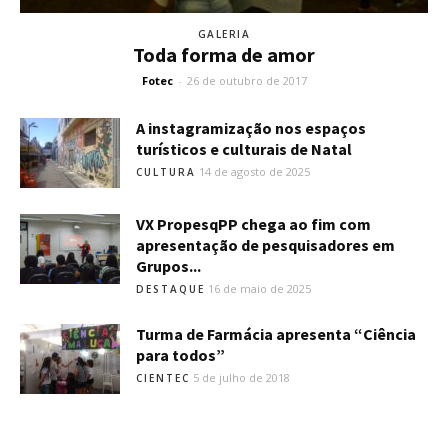
GALERIA
Toda forma de amor
Fotec
-
26 de outubro de 2017
A instagramização nos espaços
turísticos e culturais de Natal
14 de agosto de 2025
CULTURA
VX PropesqPP chega ao fim com
apresentação de pesquisadores em
Grupos...
16 de maio de 2025
DESTAQUE
Turma de Farmácia apresenta “Ciência
para todos”
5 de julho de 2018
CIENTEC