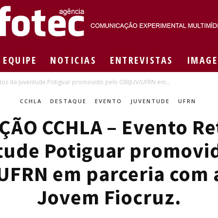
EQUIPE
NOTICIAS
ENTREVISTAS
IMAGE
Agência
os da Juventude Potiguar promovido pelo OBIJUV/UFRN em...
CCHLA
DESTAQUE
EVENTO
JUVENTUDE
UFRN
ÇÃO CCHLA – Evento Ret
Fotec
ude Potiguar promovi
UFRN em parceria com 
Jovem Fiocruz.