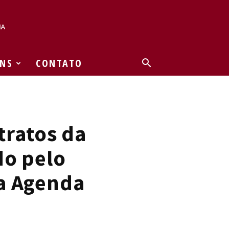
NS
CONTATO
ratos da
do pelo
a Agenda