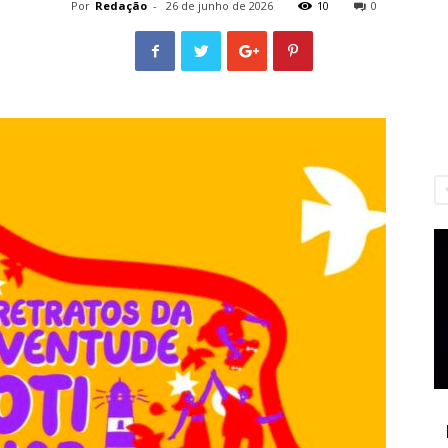
Por
Redação
-
26 de junho de 2026
10
0