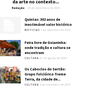
da arte no contexto...
Redação
-
25 de dezembro de 2025
Quintas: 302 anos de
inestimável valor histórico
2 de setembro de 2019
NOTICIAS
Feira livre de Goianinha:
onde tradição e cultura se
encontram
21 de agosto de 2024
CULTURA
Os Caboclos do Sertão:
Grupo folclórico Treme
Terra, da cidade de...
3 de novembro de 2019
CULTURA