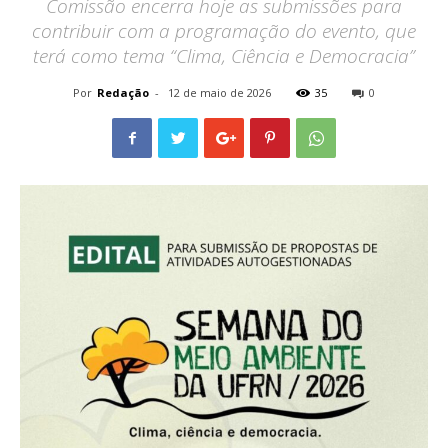
Comissão encerra hoje as submissões para
contribuir com a programação do evento, que
terá como tema “Clima, Ciência e Democracia”
Por
Redação
-
12 de maio de 2026
35
0