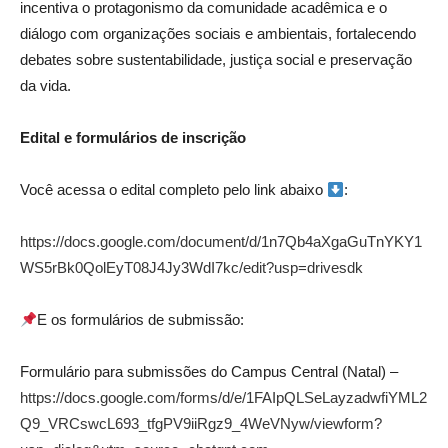
incentiva o protagonismo da comunidade acadêmica e o
diálogo com organizações sociais e ambientais, fortalecendo
debates sobre sustentabilidade, justiça social e preservação
da vida.
Edital e formulários de inscrição
Você acessa o edital completo pelo link abaixo
:
https://docs.google.com/document/d/1n7Qb4aXgaGuTnYKY1
WS5rBk0QolEyT08J4Jy3WdI7kc/edit?usp=drivesdk
E os formulários de submissão:
Formulário para submissões do Campus Central (Natal) –
https://docs.google.com/forms/d/e/1FAIpQLSeLayzadwfiYML2
Q9_VRCswcL693_tfgPV9iiRgz9_4WeVNyw/viewform?