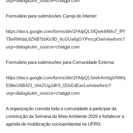
usp=dialog&utm_source=chatgpt.com
Formulário para submissões Campi do Interior:
https://docs.google.com/forms/d/e/1FAIpQLSfQwk64Mo7_fPf
TBeRMdaL8ZNBTsbKx9D_6cGUa6gGYPmcpOw/viewform?
usp=dialog&utm_source=chatgpt.com
Formulário para submissões para Comunidade Externa:
https://docs.google.com/forms/d/e/1FAIpQLSeek4mIrjgVNWq
E6liixU6B423_VekZUgJdK9_I20sEdEavLw/viewform?
usp=dialog&utm_source=chatgpt.com
A organização convida toda a comunidade a participar da
construção da Semana do Meio Ambiente 2026 e fortalecer a
agenda de mobilização socioambiental na UFRN.