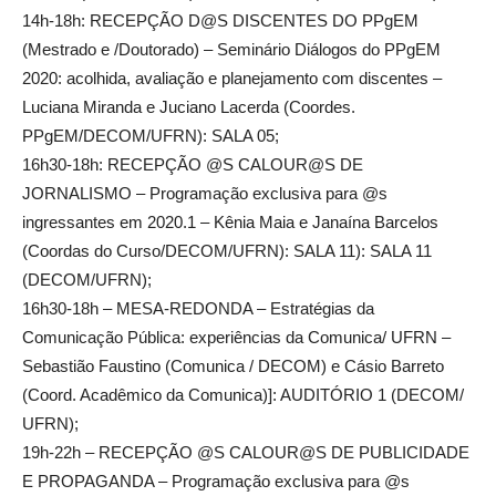
14h-18h: RECEPÇÃO D@S DISCENTES DO PPgEM
(Mestrado e /Doutorado) – Seminário Diálogos do PPgEM
2020: acolhida, avaliação e planejamento com discentes –
Luciana Miranda e Juciano Lacerda (Coordes.
PPgEM/DECOM/UFRN): SALA 05;
16h30-18h: RECEPÇÃO @S CALOUR@S DE
JORNALISMO – Programação exclusiva para @s
ingressantes em 2020.1 – Kênia Maia e Janaína Barcelos
(Coordas do Curso/DECOM/UFRN): SALA 11): SALA 11
(DECOM/UFRN);
16h30-18h – MESA-REDONDA – Estratégias da
Comunicação Pública: experiências da Comunica/ UFRN –
Sebastião Faustino (Comunica / DECOM) e Cásio Barreto
(Coord. Acadêmico da Comunica)]: AUDITÓRIO 1 (DECOM/
UFRN);
19h-22h – RECEPÇÃO @S CALOUR@S DE PUBLICIDADE
E PROPAGANDA – Programação exclusiva para @s