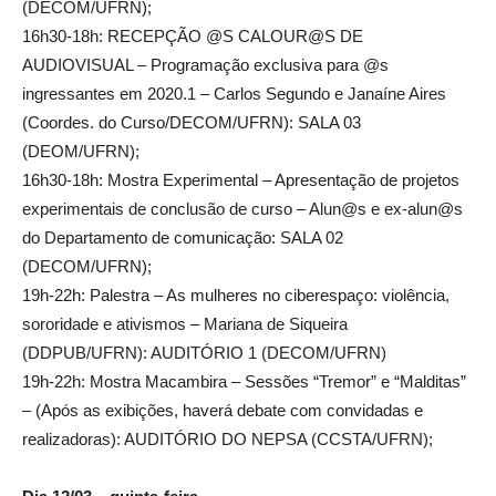
(DECOM/UFRN);
16h30-18h: RECEPÇÃO @S CALOUR@S DE
AUDIOVISUAL – Programação exclusiva para @s
ingressantes em 2020.1 – Carlos Segundo e Janaíne Aires
(Coordes. do Curso/DECOM/UFRN): SALA 03
(DEOM/UFRN);
16h30-18h: Mostra Experimental – Apresentação de projetos
experimentais de conclusão de curso – Alun@s e ex-alun@s
do Departamento de comunicação: SALA 02
(DECOM/UFRN);
19h-22h: Palestra – As mulheres no ciberespaço: violência,
sororidade e ativismos – Mariana de Siqueira
(DDPUB/UFRN): AUDITÓRIO 1 (DECOM/UFRN)
19h-22h: Mostra Macambira – Sessões “Tremor” e “Malditas”
– (Após as exibições, haverá debate com convidadas e
realizadoras): AUDITÓRIO DO NEPSA (CCSTA/UFRN);