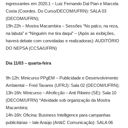
ingressantes em 2020.1 – Luiz Fernando Dal Pian e Marcela
Costa (Coordes. Do Curso/DECOM/UFRN): SALA 03
(DECOM/UFRN);
19h-22h – Mostra Macambira – Sessões “No palco, na reza,
na labuta” e “Ninguém me tira daqui” – (Após as exibições,
haverá debate com convidadas e realizadoras): AUDITÓRIO
DO NEPSA (CCSA/UFRN)
Dia 11/03 – quarta-feira
9h-12h: Minicurso PPgEM – Publicidade e Desenvolvimento
Ambiental – Fred Tavares (UFRJ): Sala 02 (DECOM/UFRN);
13h-16h: Minicurso – Afroficção – Anti Ribeiro (SE): Sala 10
(DECOM/UFRN) *Atividade sob organização da Mostra
Macambira;
14h-16h: Oficina: Business Intelligence para campanhas
publicitárias – Iale Araújo (Art&C Comunicação): SALA 06