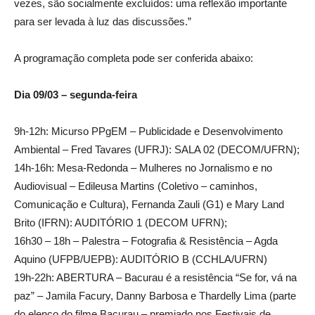
vezes, são socialmente excluídos: uma reflexão importante
para ser levada à luz das discussões.”
A programação completa pode ser conferida abaixo:
Dia 09/03 – segunda-feira
9h-12h: Micurso PPgEM – Publicidade e Desenvolvimento
Ambiental – Fred Tavares (UFRJ): SALA 02 (DECOM/UFRN);
14h-16h: Mesa-Redonda – Mulheres no Jornalismo e no
Audiovisual – Edileusa Martins (Coletivo – caminhos,
Comunicação e Cultura), Fernanda Zauli (G1) e Mary Land
Brito (IFRN): AUDITÓRIO 1 (DECOM UFRN);
16h30 – 18h – Palestra – Fotografia & Resistência – Agda
Aquino (UFPB/UEPB): AUDITÓRIO B (CCHLA/UFRN)
19h-22h: ABERTURA – Bacurau é a resistência “Se for, vá na
paz” – Jamila Facury, Danny Barbosa e Thardelly Lima (parte
do elenco do filme Bacurau – premiado nos Festivais de