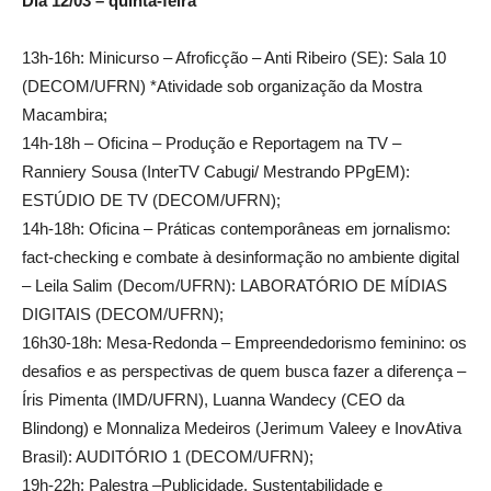
Dia 12/03 – quinta-feira
13h-16h: Minicurso – Afroficção – Anti Ribeiro (SE): Sala 10
(DECOM/UFRN) *Atividade sob organização da Mostra
Macambira;
14h-18h – Oficina – Produção e Reportagem na TV –
Ranniery Sousa (InterTV Cabugi/ Mestrando PPgEM):
ESTÚDIO DE TV (DECOM/UFRN);
14h-18h: Oficina – Práticas contemporâneas em jornalismo:
fact-checking e combate à desinformação no ambiente digital
– Leila Salim (Decom/UFRN): LABORATÓRIO DE MÍDIAS
DIGITAIS (DECOM/UFRN);
16h30-18h: Mesa-Redonda – Empreendedorismo feminino: os
desafios e as perspectivas de quem busca fazer a diferença –
Íris Pimenta (IMD/UFRN), Luanna Wandecy (CEO da
Blindong) e Monnaliza Medeiros (Jerimum Valeey e InovAtiva
Brasil): AUDITÓRIO 1 (DECOM/UFRN);
19h-22h: Palestra –Publicidade, Sustentabilidade e