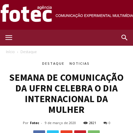
Agência
Início
Destaque
DESTAQUE
NOTICIAS
Fotec
SEMANA DE COMUNICAÇÃO
DA UFRN CELEBRA O DIA
INTERNACIONAL DA
MULHER
Por
Fotec
-
9 de março de 2020
2821
0