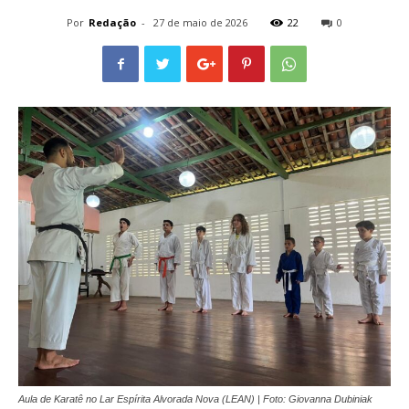
Por
Redação
-
27 de maio de 2026
22
0
Aula de Karatê no Lar Espírita Alvorada Nova (LEAN) | Foto: Giovanna Dubiniak