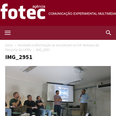
Agência
Início
Verdade e informação se encontram na 34ª Semana de
Filosofia da UFRN
IMG_2951
IMG_2951
Fotec