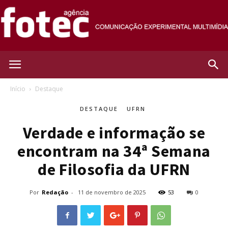
Agência
Início
Destaque
DESTAQUE
UFRN
Fotec
Verdade e informação se
encontram na 34ª Semana
de Filosofia da UFRN
Por
Redação
-
11 de novembro de 2025
53
0