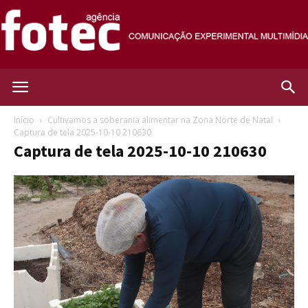
Agência
Início
Cultivamos a soberania alimentar na Zona Norte de Natal
Captura de tela 2025-10-10 210630
Captura de tela 2025-10-10 210630
Fotec