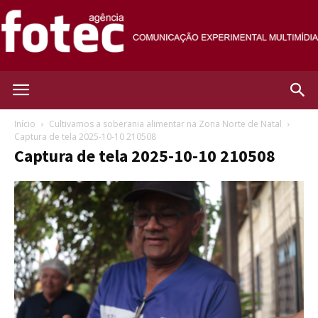
Agência
Início
Cultivamos a soberania alimentar na Zona Norte de Natal
Captura de tela 2025-10-10 210508
Captura de tela 2025-10-10 210508
Fotec