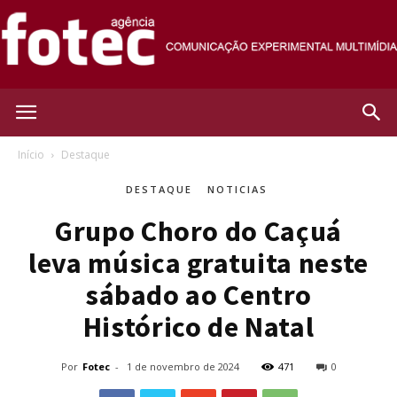
Agência
Início
Destaque
DESTAQUE
NOTICIAS
Fotec
Grupo Choro do Caçuá
leva música gratuita neste
sábado ao Centro
Histórico de Natal
Por
Fotec
-
1 de novembro de 2024
471
0