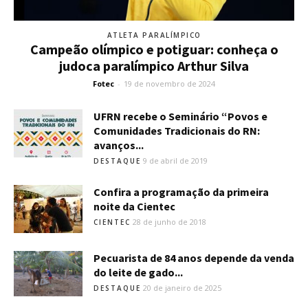
ATLETA PARALÍMPICO
Campeão olímpico e potiguar: conheça o
judoca paralímpico Arthur Silva
Fotec
-
19 de novembro de 2024
UFRN recebe o Seminário “Povos e
Comunidades Tradicionais do RN:
avanços...
9 de abril de 2019
DESTAQUE
Confira a programação da primeira
noite da Cientec
28 de junho de 2018
CIENTEC
Pecuarista de 84 anos depende da venda
do leite de gado...
20 de janeiro de 2025
DESTAQUE