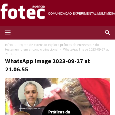
Agência
Início
Projeto de extensão explora práticas da entrevista e do
testemunho em encontro trinacional
WhatsApp Image 2023-09-27 at
21.06.55
Fotec
WhatsApp Image 2023-09-27 at
21.06.55