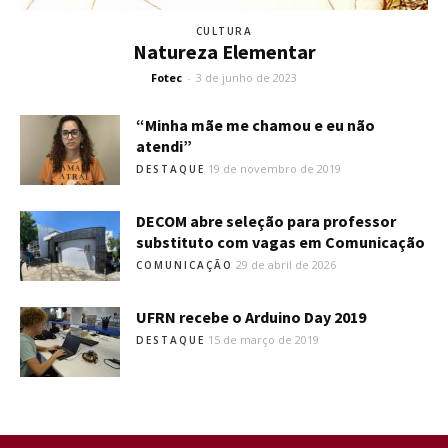
CULTURA
Natureza Elementar
Fotec
-
3 de junho de 2023
“Minha mãe me chamou e eu não
atendi”
19 de novembro de 2019
DESTAQUE
DECOM abre seleção para professor
substituto com vagas em Comunicação
29 de abril de 2026
COMUNICAÇÃO
UFRN recebe o Arduino Day 2019
15 de março de 2019
DESTAQUE