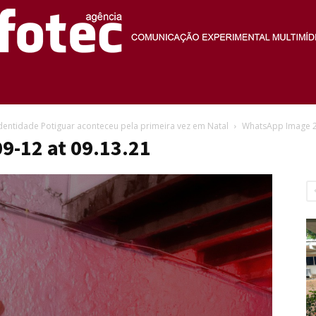
Agência
Identidade Potiguar aconteceu pela primeira vez em Natal
WhatsApp Image 2
9-12 at 09.13.21
Fotec