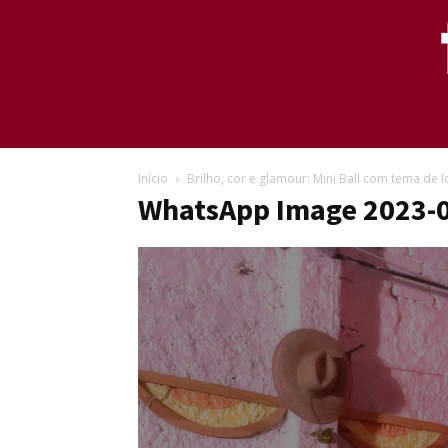
Início
Brilho, cor e glamour: Mini Ball com tema de 
WhatsApp Image 2023-0