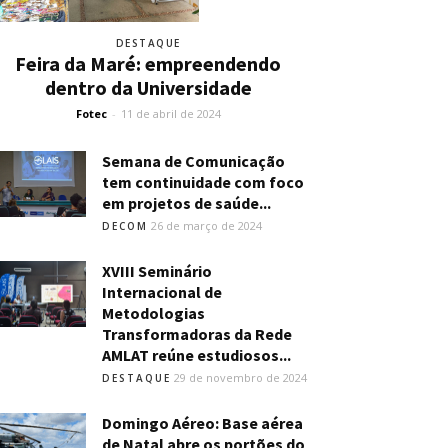
DESTAQUE
Feira da Maré: empreendendo
dentro da Universidade
Fotec
-
11 de abril de 2024
Semana de Comunicação
tem continuidade com foco
em projetos de saúde...
26 de março de 2024
DECOM
XVIII Seminário
Internacional de
Metodologias
Transformadoras da Rede
AMLAT reúne estudiosos...
29 de novembro de 2024
DESTAQUE
Domingo Aéreo: Base aérea
de Natal abre os portões do