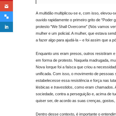
A multidão multiplicou-se e, com isso, elevou
ouvido rapidamente o primeiro grito de “Poder 
protesto “We Shall Overcome” (Nós vamos vence
mulher e um policial. A mulher, que estava send
a fazer algo para ajudá-la – e foi assim que a p
Enquanto uns eram presos, outros resistiram e 
em forma de protesto. Naquela madrugada, muita
Nova Iorque foi a faísca que criou a necessidad
unificada. Com isso, o movimento de pessoas 
estabelecesse essa resistência e força nas lut
lésbicas e
travestidos
, como eram chamados. A 
sociedade, contra a perseguição e, acima de tu
quiser ser, de acordo as suas crenças, gostos, 
Dentro desse contexto, é importante o entendim