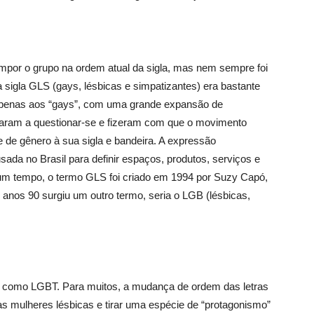
ompor o grupo na ordem atual da sigla, mas nem sempre foi
 sigla GLS (gays, lésbicas e simpatizantes) era bastante
 apenas aos “gays”, com uma grande expansão de
aram a questionar-se e fizeram com que o movimento
e de gênero à sua sigla e bandeira. A expressão
ada no Brasil para definir espaços, produtos, serviços e
 um tempo, o termo GLS foi criado em 1994 por Suzy Capó,
nos anos 90 surgiu um outro termo, seria o LGB (lésbicas,
 como LGBT. Para muitos, a mudança de ordem das letras
das mulheres lésbicas e tirar uma espécie de “protagonismo”