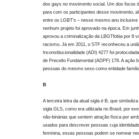
dos gays no movimento social. Um dos focos da
para com os participantes desse movimento, al
entre os LGBT’s – nesse mesmo ano inclusive – 
nenhum projeto foi aprovado na época. Em junh
aprovou a criminalização da LBGTfobia por 8 v
racismo. Já em 2011, o STF reconheceu a união
Inconstitucionalidade (ADI) 4277 foi protocol
de Preceito Fundamental (ADPF) 178. A ação b
pessoas do mesmo sexo como entidade familia
B
A terceira letra da atual sigla é B, que simboli
sigla GLS, como era utilizada no Brasil, por ex
não-binárias que sentem atração física por am
usados para descrever pessoas cuja identidade
feminina, essas pessoas podem se nomear ne