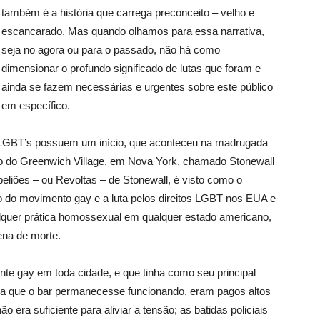
também é a história que carrega preconceito – velho e
escancarado. Mas quando olhamos para essa narrativa,
seja no agora ou para o passado, não há como
dimensionar o profundo significado de lutas que foram e
ainda se fazem necessárias e urgentes sobre este público
em específico.
os LGBT’s possuem um início, que aconteceu na madrugada
ro do Greenwich Village, em Nova York, chamado Stonewall
eliões – ou Revoltas – de Stonewall, é visto como o
o do movimento gay e a luta pelos direitos LGBT nos EUA e
lquer prática homossexual em qualquer estado americano,
ena de morte.
nte gay em toda cidade, e que tinha como seu principal
ara que o bar permanecesse funcionando, eram pagos altos
ão era suficiente para aliviar a tensão; as batidas policiais