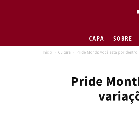
CAPA
SOBRE
Início
Cultura
Pride Month: Você está por dentro 
Pride Month
variaç