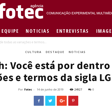
EQUIPE
NOTICIAS
ENTREVISTAS
IMAGE
Agência
de todas as variações e termos...
CULTURA
DESTAQUE
NOTICIAS
: Você está por dentro
Fotec
ões e termos da sigla L
Por
Fotec
-
14 de junho de 2019
24927
0