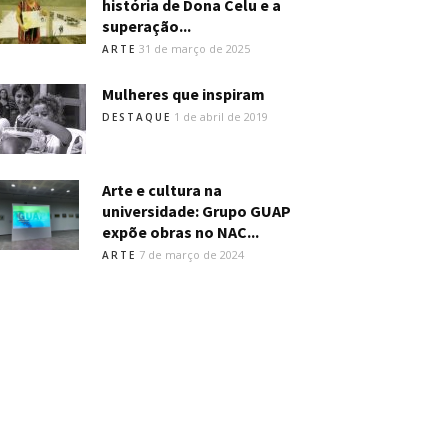
história de Dona Celu e a
superação...
31 de março de 2025
ARTE
Mulheres que inspiram
1 de abril de 2019
DESTAQUE
Arte e cultura na
universidade: Grupo GUAP
expõe obras no NAC...
7 de março de 2024
ARTE