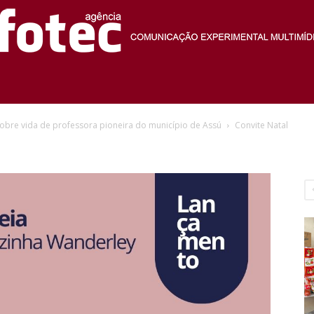
Agência
sobre vida de professora pioneira do município de Assú
Convite Natal
Fotec