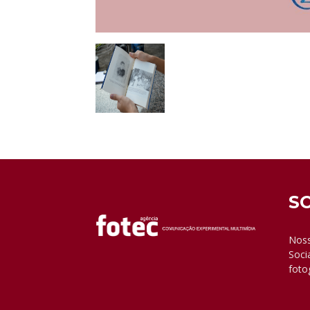
S
Noss
Soci
foto