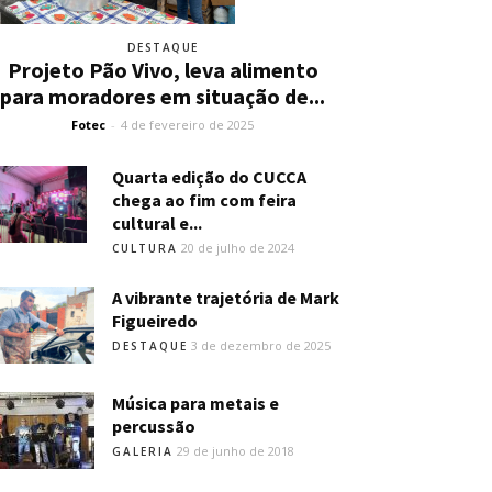
DESTAQUE
Projeto Pão Vivo, leva alimento
para moradores em situação de...
Fotec
-
4 de fevereiro de 2025
Quarta edição do CUCCA
chega ao fim com feira
cultural e...
20 de julho de 2024
CULTURA
A vibrante trajetória de Mark
Figueiredo
3 de dezembro de 2025
DESTAQUE
Música para metais e
percussão
29 de junho de 2018
GALERIA