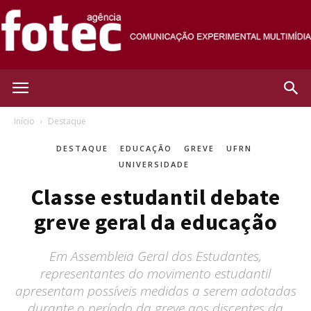
Agência
Início
Destaque
DESTAQUE
EDUCAÇÃO
GREVE
UFRN
Fotec
UNIVERSIDADE
Classe estudantil debate
greve geral da educação
Em Assembleia Geral dos Estudantes,
representantes do movimento estudantil
apresentam possíveis medidas a serem adotadas
durante o período da greve aos discentes da