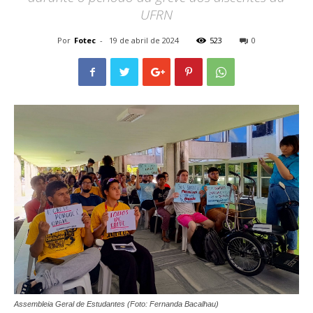
UFRN
Por
Fotec
-
19 de abril de 2024
523
0
Assembleia Geral de Estudantes (Foto: Fernanda Bacalhau)