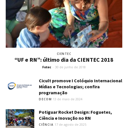
CIENTEC
“UF e RN”: último dia da CIENTEC 2018
Fotec
-
30 de junho de 2018
Cicult promove I Colóquio Internacional
Mídias e Tecnologias; confira
programação
13 de maio de 2024
DECOM
Potiguar Rocket Design: Foguetes,
Ciência e Inovação no RN
17 de agosto de 2025
CIÊNCIA