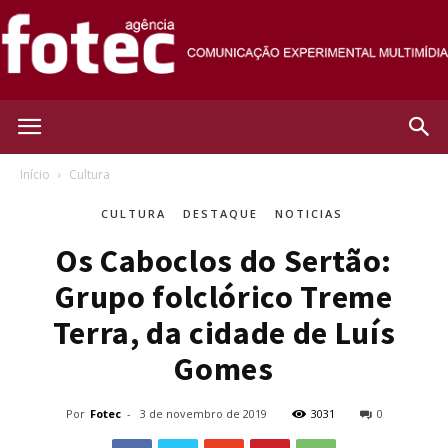
Agência
Início
Cultura
CULTURA
DESTAQUE
NOTICIAS
Fotec
Os Caboclos do Sertão:
Grupo folclórico Treme
Terra, da cidade de Luís
Gomes
Por
Fotec
-
3 de novembro de 2019
3031
0