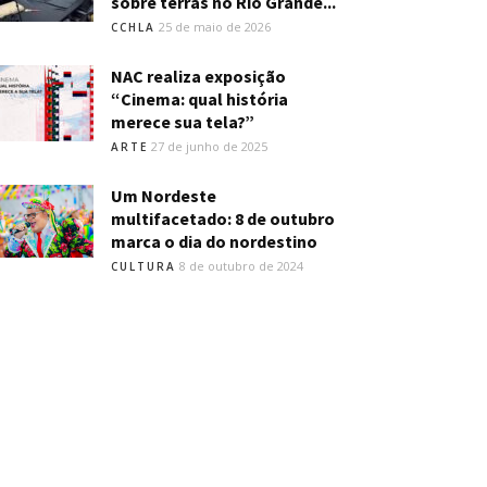
sobre terras no Rio Grande...
25 de maio de 2026
CCHLA
NAC realiza exposição
“Cinema: qual história
merece sua tela?”
27 de junho de 2025
ARTE
Um Nordeste
multifacetado: 8 de outubro
marca o dia do nordestino
8 de outubro de 2024
CULTURA