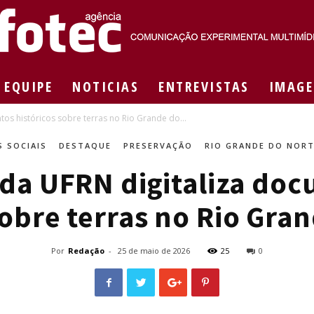
EQUIPE
NOTICIAS
ENTREVISTAS
IMAGE
Agência
os históricos sobre terras no Rio Grande do...
S SOCIAIS
DESTAQUE
PRESERVAÇÃO
RIO GRANDE DO NOR
 da UFRN digitaliza do
Fotec
sobre terras no Rio Gra
Por
Redação
-
25 de maio de 2026
25
0