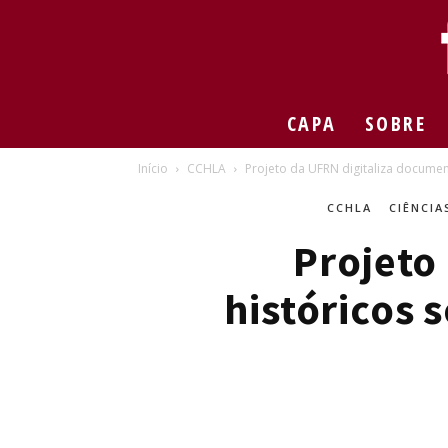
CAPA
SOBRE
Início
CCHLA
Projeto da UFRN digitaliza document
CCHLA
CIÊNCIA
Projeto
históricos 